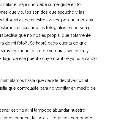
asimilar el viaje uno debe sumergirse en lo
genes que vio, los sonidos que escuchó y las
s fotografías de nuestros viajes: porque mediante
 estamos enseñando las fotografías en persona;
erspectiva que no nos es propia, que solamente
rá de mi foto? ¿Se habrá dado cuenta de que,
l virus con aquel plato de verduras sin cocer, y
 del lago de ese pueblo cuyo nombre ya no alcanzo
e maltratamos hasta que decide devolvernos el
gustia que controlaste para no vomitar en medio de
ertar espiritual ni tampoco ablandar nuestro
eríamos conocer la India, así que nos compramos