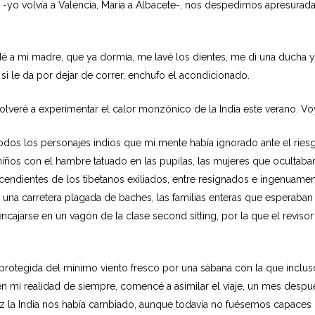
s -yo volvía a Valencia, María a Albacete-, nos despedimos apresurad
dé a mi madre, que ya dormía, me lavé los dientes, me di una ducha 
 si le da por dejar de correr, enchufo el acondicionado.
olveré a experimentar el calor monzónico de la India este verano. Voy
dos los personajes indios que mi mente había ignorado ante el ries
iños con el hambre tatuado en las pupilas, las mujeres que ocultaban
endientes de los tibetanos exiliados, entre resignados e ingenuamen
na carretera plagada de baches, las familias enteras que esperaban pa
ajarse en un vagón de la clase second sitting, por la que el revisor 
 protegida del mínimo viento fresco por una sábana con la que inclus
en mi realidad de siempre, comencé a asimilar el viaje, un mes de
 vez la India nos había cambiado, aunque todavía no fuésemos capaces