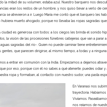
ido la mitad de su volumen; estaba azul. Nuestro barquero nos descubr
ias eran los restos de un hombre, y nos quiso llevar a verlo de cerc
rca se atrevieron a ir. Luego María me contó que el barquero les ha
hubiera muerto ahogado, porque no llevaba las ropas sagradas que l
 ciudad es generosa con todos: a los ciegos les brinda el sonido hi
rdos, la visión de las procesiones fúnebres callejeras que van a parar 
 aguas sagradas del río-. Quien no puede caminar tiene entretenimien
us gentes, que parecen dirigirse, al mismo tiempo, a todas y a ninguna 
s a entrar en comunión con la India. Empezamos a dejarnos atravesar
 que por eso, porque con él no sabes a qué atenerte, puedes odiar 
stra ropa y formaban, al contacto con nuestro sudor, una pasta esp
En Varanasi nos subimo
trayectoria. Habíamos 
Vivíamos. Paseábamos
nos reíamos de nuestr