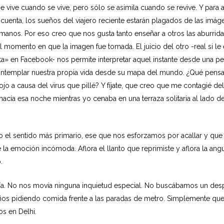
e vive cuando se vive, pero sólo se asimila cuando se revive. Y para 
é cuenta, los sueños del viajero reciente estarán plagados de las imá
 manos. Por eso creo que nos gusta tanto enseñar a otros las aburrida
 momento en que la imagen fue tomada. El juicio del otro -real si le
sta» en Facebook- nos permite interpretar aquel instante desde una p
contemplar nuestra propia vida desde su mapa del mundo. ¿Qué pensa
ojo a causa del virus que pillé? Y fíjate, que creo que me contagié de
hacía esa noche mientras yo cenaba en una terraza solitaria al lado
do el sentido más primario, ese que nos esforzamos por acallar y qu
 la emoción incómoda. Aflora el llanto que reprimiste y aflora la an
.
ría. No nos movía ninguna inquietud especial. No buscábamos un desp
iños pidiendo comida frente a las paradas de metro. Simplemente qu
os en Delhi.