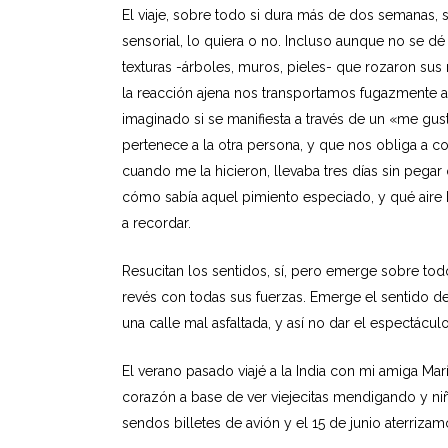
El viaje, sobre todo si dura más de dos semanas, s
sensorial, lo quiera o no. Incluso aunque no se d
texturas -árboles, muros, pieles- que rozaron sus
la reacción ajena nos transportamos fugazmente al
imaginado si se manifiesta a través de un «me gu
pertenece a la otra persona, y que nos obliga a 
cuando me la hicieron, llevaba tres días sin pegar 
cómo sabía aquel pimiento especiado, y qué aire 
a recordar.
Resucitan los sentidos, sí, pero emerge sobre to
revés con todas sus fuerzas. Emerge el sentido de
una calle mal asfaltada, y así no dar el espectáculo
El verano pasado viajé a la India con mi amiga Ma
corazón a base de ver viejecitas mendigando y n
sendos billetes de avión y el 15 de junio aterrizam