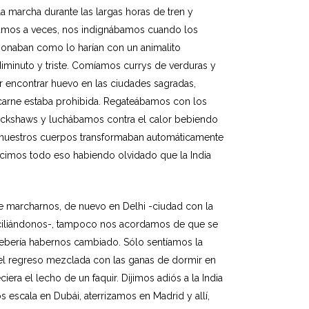
marcha durante las largas horas de tren y
amos a veces, nos indignábamos cuando los
onaban como lo harían con un animalito
iminuto y triste. Comíamos currys de verduras y
 encontrar huevo en las ciudades sagradas,
carne estaba prohibida. Regateábamos con los
ickshaws y luchábamos contra el calor bebiendo
nuestros cuerpos transformaban automáticamente
cimos todo eso habiendo olvidado que la India
e marcharnos, de nuevo en Delhi -ciudad con la
iliándonos-, tampoco nos acordamos de que se
debería habernos cambiado. Sólo sentíamos la
del regreso mezclada con las ganas de dormir en
era el lecho de un faquir. Dijimos adiós a la India
s escala en Dubái, aterrizamos en Madrid y allí,