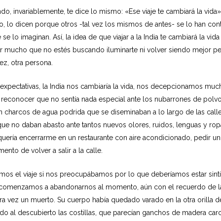
do, invariablemente, te dice lo mismo: «Ese viaje te cambiará la vida
go, lo dicen porque otros -tal vez los mismos de antes- se lo han con
 lo imaginan. Así, la idea de que viajar a la India te cambiará la vida 
por mucho que no estés buscando iluminarte ni volver siendo mejor p
vez, otra persona.
expectativas, la India nos cambiaría la vida, nos decepcionamos mu
 reconocer que no sentía nada especial ante los nubarrones de polvo 
 charcos de agua podrida que se diseminaban a lo largo de las calles
que no daban abasto ante tantos nuevos olores, ruidos, lenguas y ro
uería encerrarme en un restaurante con aire acondicionado, pedir un
nto de volver a salir a la calle.
os el viaje si nos preocupábamos por lo que deberíamos estar sinti
 y comenzamos a abandonarnos al momento, aún con el recuerdo de la
 vez un muerto. Su cuerpo había quedado varado en la otra orilla del
dado al descubierto las costillas, que parecían ganchos de madera ca