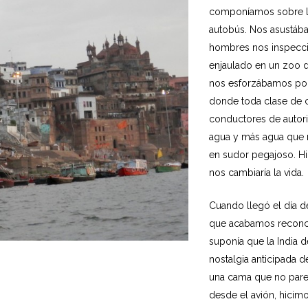
componíamos sobre la 
autobús. Nos asustáb
hombres nos inspecci
enjaulado en un zoo d
nos esforzábamos por
donde toda clase de 
conductores de autor
agua y más agua que 
en sudor pegajoso. Hi
nos cambiaría la vida.
Cuando llegó el día d
que acabamos reconc
suponía que la India 
nostalgia anticipada 
una cama que no pareci
desde el avión, hicimo