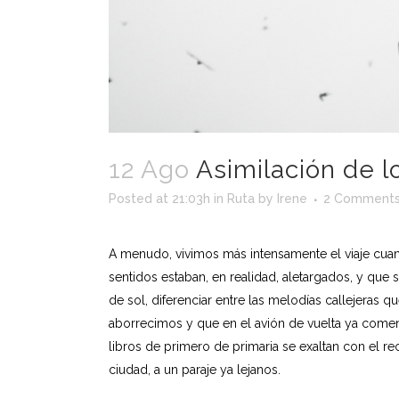
12 Ago
Asimilación de lo
Posted at 21:03h
in
Ruta
by
Irene
2 Comment
A menudo, vivimos más intensamente el viaje cua
sentidos estaban, en realidad, aletargados, y que
de sol, diferenciar entre las melodías callejeras 
aborrecimos y que en el avión de vuelta ya comenz
libros de primero de primaria se exaltan con el r
ciudad, a un paraje ya lejanos.