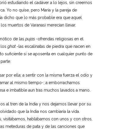
ió estudiando el cadáver a lo lejos, sin creernos
a. Yo no quise, pero María y la pareja de
bía dicho que lo más probable era que aquel
os muertos de Varanasi merecían llevar.
pnótico de las
pujas
-ofrendas religiosas en el
a los
ghat
-las escalinatas de piedra que nacen en
to suficiente si se aposenta en cualquier punto de
parte.
 por ella; a sentir con la misma fuerza el odio y
y amar al mismo tiempo-; a emborracharnos
esa e imbatible aun tras muchos lavados a mano.
s al tren de la India y nos dejamos llevar por su
olvidado que la India nos cambiaría la vida.
, visitábamos, hablábamos con unos y con otros,
as meteduras de pata y de las canciones que