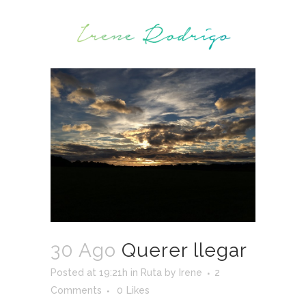
30 Ago
Querer llegar
Posted at 19:21h
in
Ruta
by
Irene
2
Comments
0
Likes