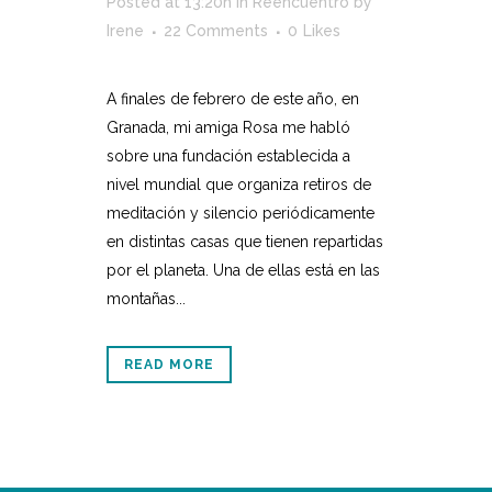
Posted at 13:20h
in
Reencuentro
by
Irene
22 Comments
0
Likes
A finales de febrero de este año, en
Granada, mi amiga Rosa me habló
sobre una fundación establecida a
nivel mundial que organiza retiros de
meditación y silencio periódicamente
en distintas casas que tienen repartidas
por el planeta. Una de ellas está en las
montañas...
READ MORE