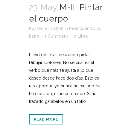
23 May
M-II. Pintar
el cuerpo
Posted at 18:56h
in
Reencuentro
by
Irene
1 Comment
0
Likes
Llevo dos días deseando pintar.
Dibujar. Colorear. No sé cuál es el
verbo qué más se ajusta a lo que
deseo desde hace dos días. Esto es
raro, porque yo nunca he pintado. Ni
he dibujado, ni he coloreado. Sí he
trazado garabatos en un folio...
READ MORE