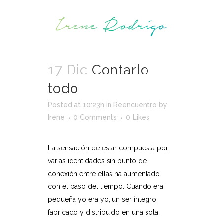
17 Dic
Contarlo
todo
Posted at 10:23h
in
Reencuentro
by
Irene
0 Comments
0
Likes
La sensación de estar compuesta por
varias identidades sin punto de
conexión entre ellas ha aumentado
con el paso del tiempo. Cuando era
pequeña yo era yo, un ser íntegro,
fabricado y distribuido en una sola