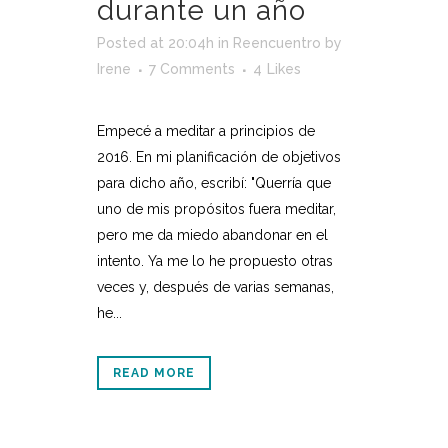
durante un año
Posted at 20:04h
in
Reencuentro
by
Irene
7 Comments
4
Likes
Empecé a meditar a principios de
2016. En mi planificación de objetivos
para dicho año, escribí: "Querría que
uno de mis propósitos fuera meditar,
pero me da miedo abandonar en el
intento. Ya me lo he propuesto otras
veces y, después de varias semanas,
he...
READ MORE